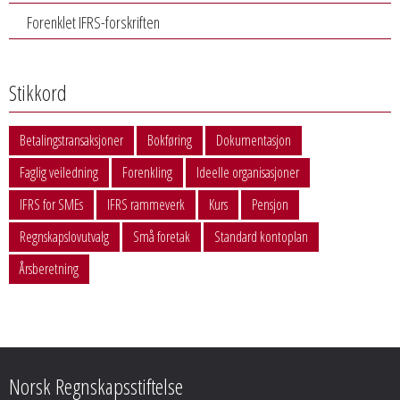
Forenklet IFRS-forskriften
Stikkord
Betalingstransaksjoner
Bokføring
Dokumentasjon
Faglig veiledning
Forenkling
Ideelle organisasjoner
IFRS for SMEs
IFRS rammeverk
Kurs
Pensjon
Regnskapslovutvalg
Små foretak
Standard kontoplan
Årsberetning
Norsk Regnskapsstiftelse