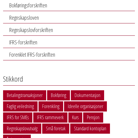
Bokføringsforskriften
Regnskapsloven
Regnskapslovforskriften
IFRS-forskriften
Forenklet IFRS-forskriften
Stikkord
Betalingstransaksjoner
Bokføring
Dokumentasjon
Faglig veiledning
Forenkling
Ideelle organisasjoner
IFRS for SMEs
IFRS rammeverk
Kurs
Pensjon
Regnskapslovutvalg
Små foretak
Standard kontoplan