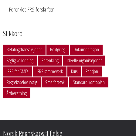
Forenklet IFRS-forskriften
Stikkord
Betalingstransaksjoner
Bokføring
Dokumentasjon
Faglig veiledning
Forenkling
Ideelle organisasjoner
IFRS for SMEs
IFRS rammeverk
Kurs
Pensjon
Regnskapslovutvalg
Små foretak
Standard kontoplan
Årsberetning
Norsk Regnskapsstiftelse