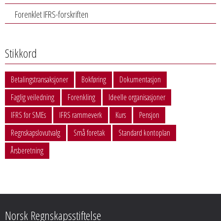
Forenklet IFRS-forskriften
Stikkord
Betalingstransaksjoner
Bokføring
Dokumentasjon
Faglig veiledning
Forenkling
Ideelle organisasjoner
IFRS for SMEs
IFRS rammeverk
Kurs
Pensjon
Regnskapslovutvalg
Små foretak
Standard kontoplan
Årsberetning
Norsk Regnskapsstiftelse