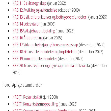
NRS 11 Delårsregnskap
(januar 2022)
NRS 12 Avvikling og avhendelse
(oktober 2009)
NRS 13 Usikre forpliktelser og betingede eiendeler
(januar 2025)
NRS 14 Leieavtaler
(juni 2008)
NRS 15A Aksjebasert betaling
(januar 2025)
NRS 16 Årsberetning
(januar 2025)
NRS 17 Virksomhetskjøp og konsernregnskap
(desember 2022)
NRS 18 Finansielle eiendeler og forpliktelser
(desember 2022)
NRS 19 Immaterielle eiendeler
(desember 2022)
NRS 20 Transaksjoner og regnskap i utenlandsk valuta
(desember
2012)
Foreløpige standarder
NRS(F) Resultatskatt
(juni 2008)
NRS(F) Kontantstrømoppstilling
(januar 2025)
NRS(F) Opplysninger om nærstående parter
(OPPHEVET)