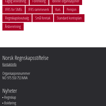
Faglig veiledning
Forenkling
Ideelle organisasjoner
IFRS for SMEs
IFRS rammeverk
Kurs
Pensjon
Regnskapslovutvalg
Små foretak
Standard kontoplan
Årsberetning
Norsk Regnskapsstiftelse
Kontaktinfo
Organisasjonsnummer
NO 975 550 753 MVA
Nyheter
Regnskap
Bokføring