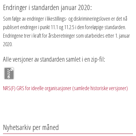
Endringer i standarden januar 2020:
Som følge av endringer i likestillings- og diskrimineringsloven er det nå
publisert endringer i punkt 11.1 og 11.2.5 i den foreløpige standarden.
Endringene trer i kraft for årsberetninger som utarbeides etter 1. januar
2020.
Alle versjoner av standarden samlet i en zip-fil:
NRS(F) GRS for ideelle organisasjoner (samlede historiske versjoner)
Nyhetsarkiv per måned