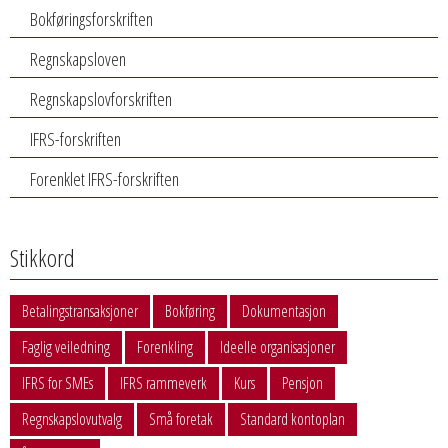
Bokføringsforskriften
Regnskapsloven
Regnskapslovforskriften
IFRS-forskriften
Forenklet IFRS-forskriften
Stikkord
Betalingstransaksjoner
Bokføring
Dokumentasjon
Faglig veiledning
Forenkling
Ideelle organisasjoner
IFRS for SMEs
IFRS rammeverk
Kurs
Pensjon
Regnskapslovutvalg
Små foretak
Standard kontoplan