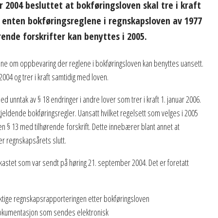
 2004 besluttet at bokføringsloven skal tre i kraft
t enten bokføringsreglene i regnskapsloven av 1977
rende forskrifter kan benyttes i 2005.
lene om oppbevaring der reglene i bokføringsloven kan benyttes uansett.
004 og trer i kraft samtidig med loven.
ed unntak av § 18 endringer i andre lover som trer i kraft 1. januar 2006.
 gjeldende bokføringsregler. Uansatt hvilket regelsett som velges i 2005
n § 13 med tilhørende forskrift. Dette innebærer blant annet at
 regnskapsårets slutt.
kastet som var sendt på høring 21. september 2004. Det er foretatt
iktige regnskapsrapporteringen etter bokføringsloven
lgsdokumentasjon som sendes elektronisk