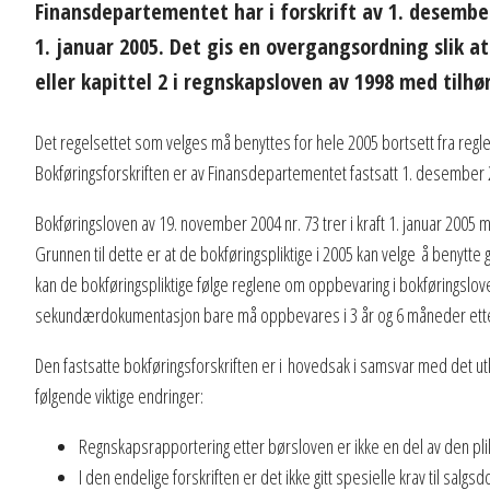
Finansdepartementet har i forskrift av 1. desember
1. januar 2005. Det gis en overgangsordning slik a
eller kapittel 2 i regnskapsloven av 1998 med tilhø
Det regelsettet som velges må benyttes for hele 2005 bortsett fra reg
Bokføringsforskriften er av Finansdepartementet fastsatt 1. desember 2
Bokføringsloven av 19. november 2004 nr. 73 trer i kraft 1. januar 2005 m
Grunnen til dette er at de bokføringspliktige i 2005 kan velge å benytte
kan de bokføringspliktige følge reglene om oppbevaring i bokføringslove
sekundærdokumentasjon bare må oppbevares i 3 år og 6 måneder etter
Den fastsatte bokføringsforskriften er i hovedsak i samsvar med det ut
følgende viktige endringer:
Regnskapsrapportering etter børsloven er ikke en del av den pl
I den endelige forskriften er det ikke gitt spesielle krav til sa