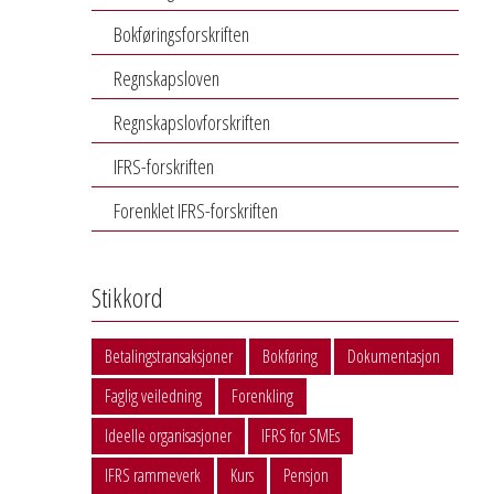
Bokføringsforskriften
Regnskapsloven
Regnskapslovforskriften
IFRS-forskriften
Forenklet IFRS-forskriften
Stikkord
Betalingstransaksjoner
Bokføring
Dokumentasjon
Faglig veiledning
Forenkling
Ideelle organisasjoner
IFRS for SMEs
IFRS rammeverk
Kurs
Pensjon