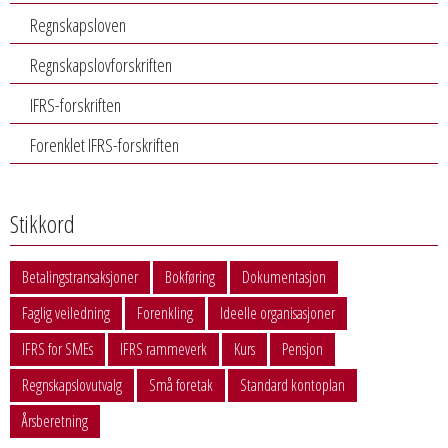
Regnskapsloven
Regnskapslovforskriften
IFRS-forskriften
Forenklet IFRS-forskriften
Stikkord
Betalingstransaksjoner
Bokføring
Dokumentasjon
Faglig veiledning
Forenkling
Ideelle organisasjoner
IFRS for SMEs
IFRS rammeverk
Kurs
Pensjon
Regnskapslovutvalg
Små foretak
Standard kontoplan
Årsberetning