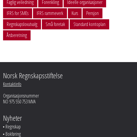
Faglig veiledning
Forenkling
Ideelle organisasjoner
IFRS for SMEs
IFRS rammeverk
Kurs
Pensjon
Regnskapslovutvalg
Små foretak
Standard kontoplan
Årsberetning
Norsk Regnskapsstiftelse
Kontaktinfo
Organisasjonsnummer
NO 975 550 753 MVA
Nyheter
Regnskap
Bokføring