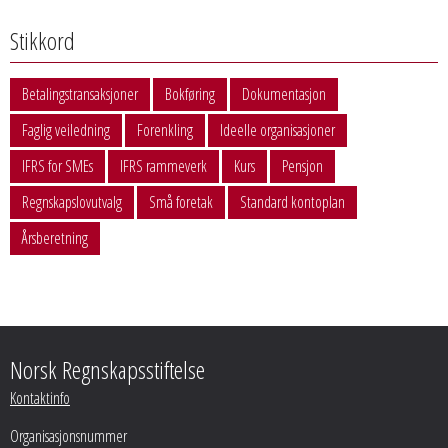
Stikkord
Betalingstransaksjoner
Bokføring
Dokumentasjon
Faglig veiledning
Forenkling
Ideelle organisasjoner
IFRS for SMEs
IFRS rammeverk
Kurs
Pensjon
Regnskapslovutvalg
Små foretak
Standard kontoplan
Årsberetning
Norsk Regnskapsstiftelse
Kontaktinfo
Organisasjonsnummer