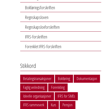
Bokføringsforskriften
Regnskapsloven
Regnskapslovforskriften
IFRS-forskriften
Forenklet IFRS-forskriften
Stikkord
Betalingstransaksjoner
Bokføring
Dokumentasjon
Faglig veiledning
Forenkling
Ideelle organisasjoner
IFRS for SMEs
IFRS rammeverk
Kurs
Pensjon