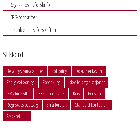
Regnskapslovforskriften
IFRS-forskriften
Forenklet IFRS-forskriften
Stikkord
Betalingstransaksjoner
Bokføring
Dokumentasjon
Faglig veiledning
Forenkling
Ideelle organisasjoner
IFRS for SMEs
IFRS rammeverk
Kurs
Pensjon
Regnskapslovutvalg
Små foretak
Standard kontoplan
Årsberetning