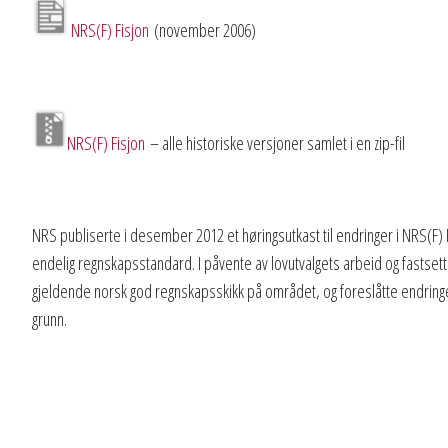
NRS(F) Fisjon
(november 2006)
NRS(F) Fisjon
– alle historiske versjoner samlet i en zip-fil
NRS publiserte i desember 2012 et høringsutkast til endringer i NRS(F) Fisj
endelig regnskapsstandard. I påvente av lovutvalgets arbeid og fastsett
gjeldende norsk god regnskapsskikk på området, og foreslåtte endringer i
grunn.