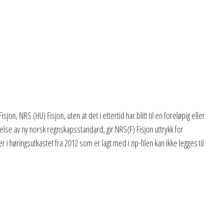
on, NRS (HU) Fisjon, uten at det i ettertid har blitt til en foreløpig eller
else av ny norsk regnskapsstandard, gir NRS(F) Fisjon uttrykk for
 høringsutkastet fra 2012 som er lagt med i zip-filen kan ikke legges til