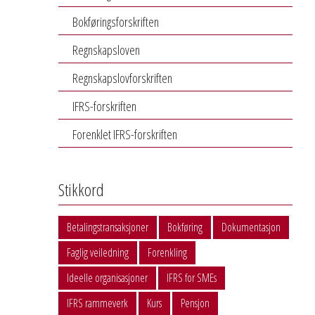
Bokføringsforskriften
Regnskapsloven
Regnskapslovforskriften
IFRS-forskriften
Forenklet IFRS-forskriften
Stikkord
Betalingstransaksjoner
Bokføring
Dokumentasjon
Faglig veiledning
Forenkling
Ideelle organisasjoner
IFRS for SMEs
IFRS rammeverk
Kurs
Pensjon