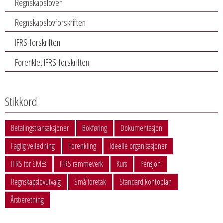
Regnskapsloven
Regnskapslovforskriften
IFRS-forskriften
Forenklet IFRS-forskriften
Stikkord
Betalingstransaksjoner
Bokføring
Dokumentasjon
Faglig veiledning
Forenkling
Ideelle organisasjoner
IFRS for SMEs
IFRS rammeverk
Kurs
Pensjon
Regnskapslovutvalg
Små foretak
Standard kontoplan
Årsberetning