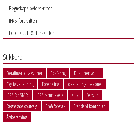
Regnskapslovforskriften
IFRS-forskriften
Forenklet IFRS-forskriften
Stikkord
Betalingstransaksjoner
Bokføring
Dokumentasjon
Faglig veiledning
Forenkling
Ideelle organisasjoner
IFRS for SMEs
IFRS rammeverk
Kurs
Pensjon
Regnskapslovutvalg
Små foretak
Standard kontoplan
Årsberetning