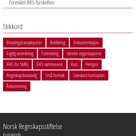
Forenklet IFRS-forskriften
Stikkord
Betalingstransaksjoner
Bokføring
Dokumentasjon
Faglig veiledning
Forenkling
Ideelle organisasjoner
IFRS for SMEs
IFRS rammeverk
Kurs
Pensjon
Regnskapslovutvalg
Små foretak
Standard kontoplan
Årsberetning
Norsk Regnskapsstiftelse
Kontaktinfo