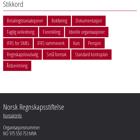
Stikkord
Betalingstransaksjoner
Bokføring
Dokumentasjon
Faglig veiledning
Forenkling
Ideelle organisasjoner
IFRS for SMEs
IFRS rammeverk
Kurs
Pensjon
Regnskapslovutvalg
Små foretak
Standard kontoplan
Årsberetning
Norsk Regnskapsstiftelse
Kontaktinfo
Organisasjonsnummer
NO 975 550 753 MVA