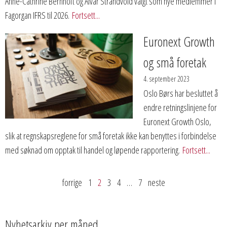
Anne-Cathrine Bernhoft og Alvar Strandvold valgt som nye medlemmer i
Fagorgan IFRS til 2026.
Fortsett...
Euronext Growth
og små foretak
4. september 2023
Oslo Børs har besluttet å
endre retningslinjene for
Euronext Growth Oslo,
slik at regnskapsreglene for små foretak ikke kan benyttes i forbindelse
med søknad om opptak til handel og løpende rapportering.
Fortsett...
forrige
1
2
3
4
…
7
neste
Nyhetsarkiv per måned