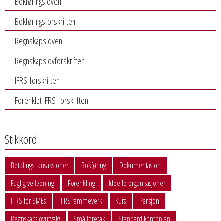
Bokføringsloven
Bokføringsforskriften
Regnskapsloven
Regnskapslovforskriften
IFRS-forskriften
Forenklet IFRS-forskriften
Stikkord
Betalingstransaksjoner
Bokføring
Dokumentasjon
Faglig veiledning
Forenkling
Ideelle organisasjoner
IFRS for SMEs
IFRS rammeverk
Kurs
Pensjon
Regnskapslovutvalg
Små foretak
Standard kontoplan